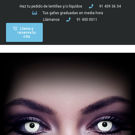
Haz tu pedido de lentillas y/o líquídos
91 439 36 34
Tus gafas graduadas en media hora
Llámanos
91 430 0011
Llama y
reserva tu
cita